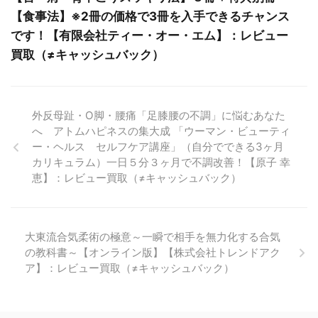
【食事法】※2冊の価格で3冊を入手できるチャンス
です！【有限会社ティー・オー・エム】：レビュー
買取（≠キャッシュバック）
外反母趾・O脚・腰痛「足膝腰の不調」に悩むあなた
へ アトムハピネスの集大成 「ウーマン・ビューティ
ー・ヘルス セルフケア講座」（自分でできる3ヶ月
カリキュラム）一日５分３ヶ月で不調改善！【原子 幸
恵】：レビュー買取（≠キャッシュバック）
大東流合気柔術の極意～一瞬で相手を無力化する合気
の教科書～【オンライン版】【株式会社トレンドアク
ア】：レビュー買取（≠キャッシュバック）