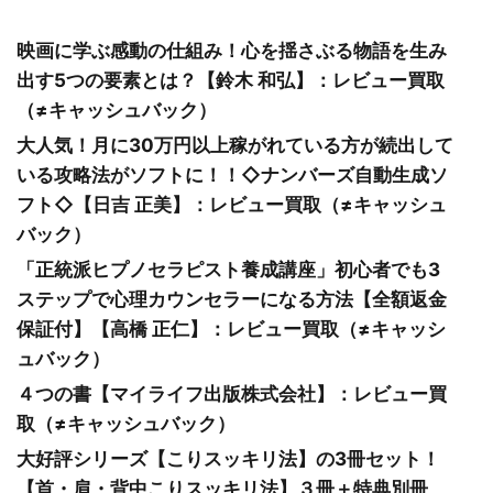
映画に学ぶ感動の仕組み！心を揺さぶる物語を生み
出す5つの要素とは？【鈴木 和弘】：レビュー買取
（≠キャッシュバック）
大人気！月に30万円以上稼がれている方が続出して
いる攻略法がソフトに！！◇ナンバーズ自動生成ソ
フト◇【日吉 正美】：レビュー買取（≠キャッシュ
バック）
「正統派ヒプノセラピスト養成講座」初心者でも3
ステップで心理カウンセラーになる方法【全額返金
保証付】【高橋 正仁】：レビュー買取（≠キャッシ
ュバック）
４つの書【マイライフ出版株式会社】：レビュー買
取（≠キャッシュバック）
大好評シリーズ【こりスッキリ法】の3冊セット！
【首・肩・背中こりスッキリ法】３冊＋特典別冊