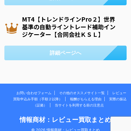
MT4【トレンドラインPro２】世界
基準の自動ライントレード補助イン
ジケーター【合同会社ＫＳＬ】
詳細ページへ
お問い合わせフォーム
その他のオススメサイト一覧
レビュー
買取申込み手順（手順２以降）
報酬がもらえる理由
実際の振込
（証拠）
当サイトを利用する前の注意点
情報商材：レビュー買取まとめ
© 2026 情報商材：レビュー買取まとめ