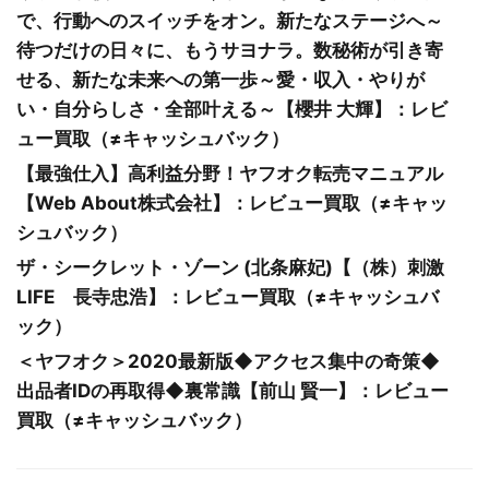
で、行動へのスイッチをオン。新たなステージへ～
待つだけの日々に、もうサヨナラ。数秘術が引き寄
せる、新たな未来への第一歩～愛・収入・やりが
い・自分らしさ・全部叶える～【櫻井 大輝】：レビ
ュー買取（≠キャッシュバック）
【最強仕入】高利益分野！ヤフオク転売マニュアル
【Web About株式会社】：レビュー買取（≠キャッ
シュバック）
ザ・シークレット・ゾーン (北条麻妃)【（株）刺激
LIFE 長寺忠浩】：レビュー買取（≠キャッシュバ
ック）
＜ヤフオク＞2020最新版◆アクセス集中の奇策◆
出品者IDの再取得◆裏常識【前山 賢一】：レビュー
買取（≠キャッシュバック）