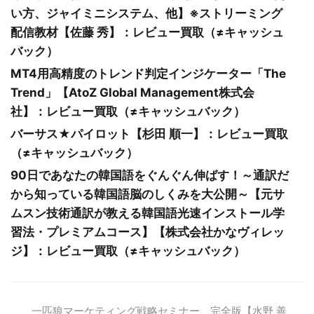
い方、ジャイミニシステム、他】※ストリーミング
配信教材【佐藤 秀】：レビュー買取（≠キャッシュ
バック）
MT4用高精度のトレンド判定インジケーター「The
Trend」【AtoZ Global Management株式会
社】：レビュー買取（≠キャッシュバック）
バーサス★パイロット【杉田 順一】：レビュー買取
（≠キャッシュバック）
90日であなたの韓国語をぐんぐん伸ばす！～通訳だ
から知っている韓国語脳のしくみを大公開～【元サ
ムスン技術通訳が教える韓国語光速インストール学
習法・プレミアムコース】【株式会社かなヴィレッ
ジ】：レビュー買取（≠キャッシュバック）
一匹狼マーケティング戦略セミナー 完全版【水野 善