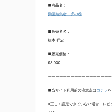
■商品名：
動画編集者 虎の巻
■販売者名：
橋本 祥宏
■販売価格：
98,000
ーーーーーーーーーーーーーーーーー
■当サイト利用前の注意点は
コチラ
を
※正しく設定できていない場合、レビ