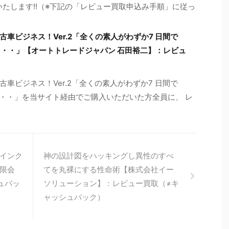
いたします!!（※下記の「レビュー買取申込み手順」に従っ
車ビジネス！Ver.2「全くの素人がわずか7 日間で
は・・・」【オートトレードジャパン 石田裕二】：レビュ
車ビジネス！Ver.2「全くの素人がわずか7 日間で
は・・・」を当サイト経由でご購入いただいた方全員に、 レ
インク
神の設計図をハッキングし異性のすべ
限会
てを丸裸にする性命術【株式会社イー
ュバッ
ソリューション】：レビュー買取（≠キ
ャッシュバック）