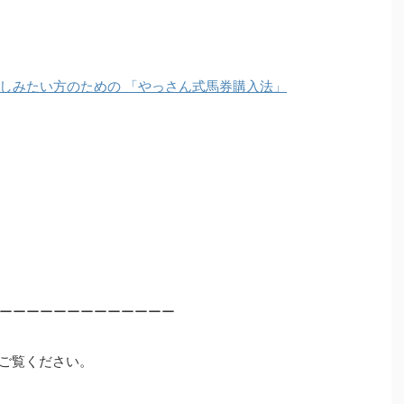
しみたい方のための 「やっさん式馬券購入法」
ーーーーーーーーーーーーー
ご覧ください。