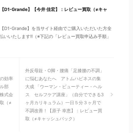
1-Grande】【今井 佳宏】：レビュー買取（≠キャ
D1-Grande】を当サイト経由でご購入いただいた方全
払いいたします!!（※下記の「レビュー買取申込み手順」
外反母趾・O脚・腰痛「足膝腰の不調」
の効率
に悩むあなたへ アトムハピネスの集
ール部
大成 「ウーマン・ビューティー・ヘル
株式会
ス セルフケア講座」（自分でできる3
取（≠
ヶ月カリキュラム）一日５分３ヶ月で
不調改善！【原子 幸恵】：レビュー買
取（≠キャッシュバック）