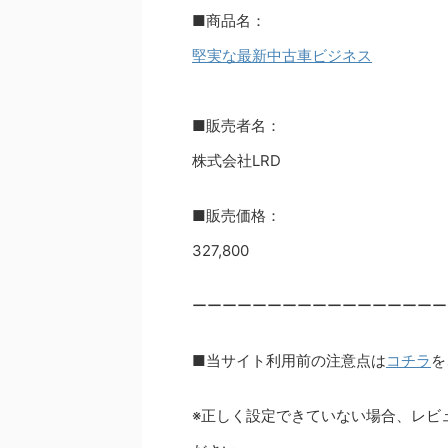
■商品名：
堅実な最新中古車ビジネス
■販売者名：
株式会社LRD
■販売価格：
327,800
ーーーーーーーーーーーーーーーーー
■当サイト利用前の注意点は
コチラ
を
※正しく設定できていない場合、レビ