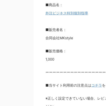
■商品名：
外注ビジネス特別個別指導
■販売者名：
合同会社MKstyle
■販売価格：
1,000
ーーーーーーーーーーーーーーーーー
■当サイト利用前の注意点は
コチラ
を
※正しく設定できていない場合、レビ