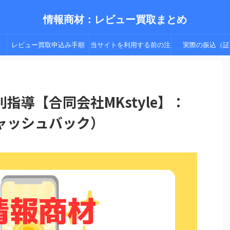
情報商材：レビュー買取まとめ
レビュー買取申込み手順
当サイトを利用する前の注
実際の振込（証
（手順２以降）
意点
指導【合同会社MKstyle】：
ャッシュバック）