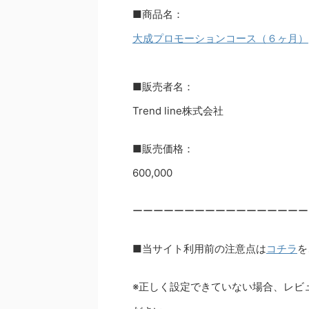
■商品名：
大成プロモーションコース（６ヶ月）
■販売者名：
Trend line株式会社
■販売価格：
600,000
ーーーーーーーーーーーーーーーーー
■当サイト利用前の注意点は
コチラ
を
※正しく設定できていない場合、レビ