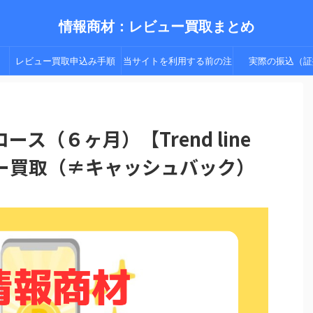
情報商材：レビュー買取まとめ
レビュー買取申込み手順
当サイトを利用する前の注
実際の振込（証
（手順２以降）
意点
ス（６ヶ月）【Trend line
ー買取（≠キャッシュバック）