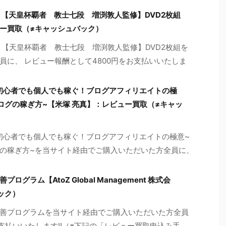
～【天皇杯覇者 教士七段 増渕敦人監修】DVD2枚組
ー買取（≠キャッシュバック）
～【天皇杯覇者 教士七段 増渕敦人監修】DVD2枚組を
員に、 レビュー報酬として4800円をお支払いいたしま
初心者でも個人でも稼ぐ！ブログアフィリエイトの極
ログの稼ぎ方~【米塚 亮真】：レビュー買取（≠キャッ
初心者でも個人でも稼ぐ！ブログアフィリエイトの極意~
の稼ぎ方~を当サイト経由でご購入いただいた方全員に、
ラム【AtoZ Global Management 株式会
ック）
善プログラムを当サイト経由でご購入いただいた方全員
お支払いいたします!!（※下記の「レビュー買取申込み手