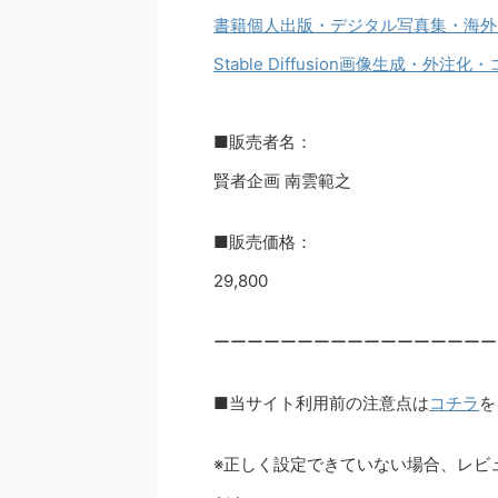
書籍個人出版・デジタル写真集・海外出
Stable Diffusion画像生成・外
■販売者名：
賢者企画 南雲範之
■販売価格：
29,800
ーーーーーーーーーーーーーーーーー
■当サイト利用前の注意点は
コチラ
を
※正しく設定できていない場合、レビ