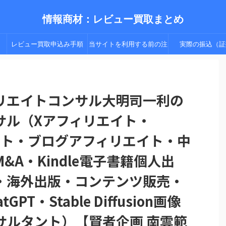
情報商材：レビュー買取まとめ
レビュー買取申込み手順
当サイトを利用する前の注
実際の振込（証
（手順２以降）
意点
リエイトコンサル大明司一利の
サル（Xアフィリエイト・
リエイト・ブログアフィリエイト・中
A・Kindle電子書籍個人出
・海外出版・コンテンツ販売・
PT・Stable Diffusion画像
サルタント）【賢者企画 南雲範