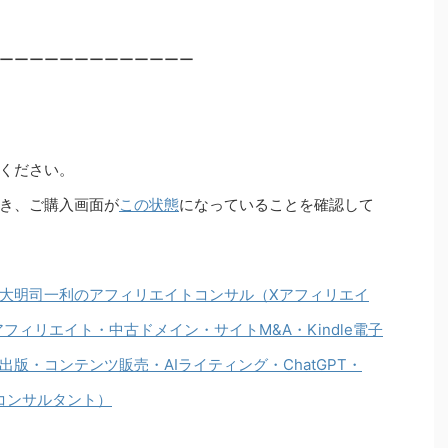
ーーーーーーーーーーーーー
ください。
き、ご購入画面が
この状態
になっていることを確認して
大明司一利のアフィリエイトコンサル（Xアフィリエイ
アフィリエイト・中古ドメイン・サイトM&A・Kindle電子
版・コンテンツ販売・AIライティング・ChatGPT・
注化・コンサルタント）