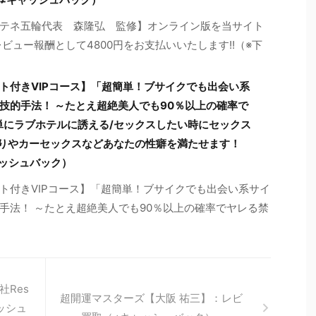
テネ五輪代表 森隆弘 監修】オンライン版を当サイト
ビュー報酬として4800円をお支払いいたします!!（※下
ト付きVIPコース】「超簡単！ブサイクでも出会い系
技的手法！ ～たとえ超絶美人でも90％以上の確率で
単にラブホテルに誘える/セックスしたい時にセックス
撮りやカーセックスなどあなたの性癖を満たせます！
ャッシュバック）
ト付きVIPコース】「超簡単！ブサイクでも出会い系サイ
手法！ ～たとえ超絶美人でも90％以上の確率でヤレる禁
Res
超開運マスターズ【大阪 祐三】：レビ
ッシュ