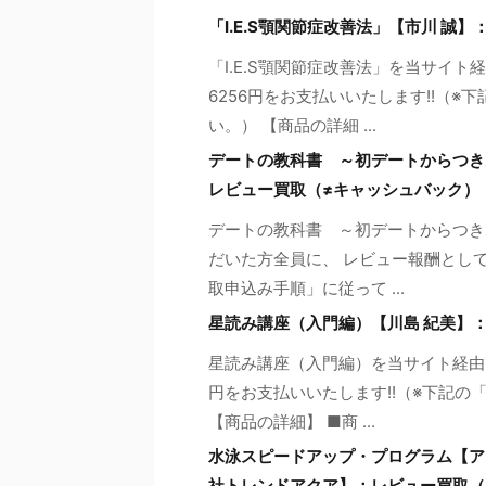
「I.E.S顎関節症改善法」【市川 誠
「I.E.S顎関節症改善法」を当サイ
6256円をお支払いいたします!!（
い。） 【商品の詳細 ...
デートの教科書 ～初デートからつき
レビュー買取（≠キャッシュバック）
デートの教科書 ～初デートからつき
だいた方全員に、 レビュー報酬として1
取申込み手順」に従って ...
星読み講座（入門編）【川島 紀美】
星読み講座（入門編）を当サイト経由で
円をお支払いいたします!!（※下記
【商品の詳細】 ■商 ...
水泳スピードアップ・プログラム【ア
社トレンドアクア】：レビュー買取（