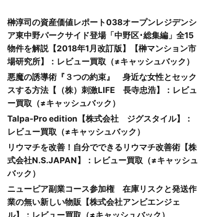
榊淳司の資産価値レポート038オープンレジデンシ
ア東中野パークサイド登場「中野区･総集編」全15
物件を解説【2018年1月改訂版】【榊マンション市
場研究所】：レビュー買取（≠キャッシュバック）
悪魔の誘導術『３つの約束』 身近な女性とセック
スする方法【（株）刺激LIFE 長寺忠浩】：レビュ
ー買取（≠キャッシュバック）
Talpa-Pro edition【株式会社 ジグスタイル】：
レビュー買取（≠キャッシュバック）
リウマチを改善！自分でできるリウマチ改善術【株
式会社N.S.JAPAN】：レビュー買取（≠キャッシュ
バック）
ニューピア副業コース参加権 在庫リスクと発送作
業の無い新しい物販【株式会社アンビエンジェ
ル】：レビュー買取（≠キャッシュバック）