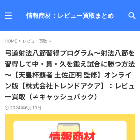
情報商材：レビュー買取まとめ
HOME
>
レビュー買取
>
弓道射法八節習得プログラム～射法八節を
習得して中・貫・久を鍛え試合に勝つ方法
～【天皇杯覇者 土佐正明 監修】オンライ
ン版【株式会社トレンドアクア】：レビュ
ー買取（≠キャッシュバック）
2024年6月10日