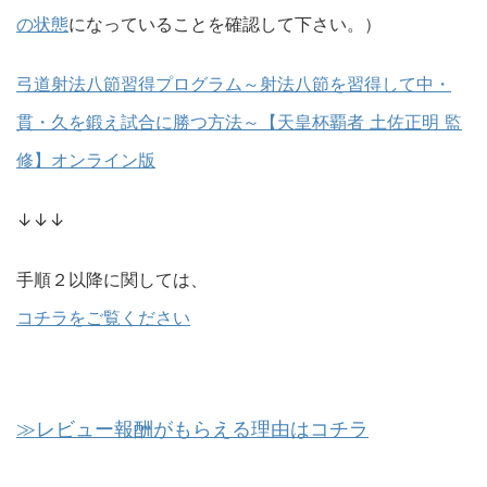
の状態
になっていることを確認して下さい。）
弓道射法八節習得プログラム～射法八節を習得して中・
貫・久を鍛え試合に勝つ方法～【天皇杯覇者 土佐正明 監
修】オンライン版
↓↓↓
手順２以降に関しては、
コチラをご覧ください
≫レビュー報酬がもらえる理由はコチラ