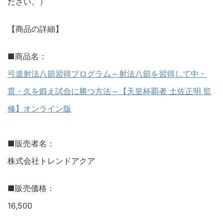
ださい。）
【商品の詳細】
■商品名：
弓道射法八節習得プログラム～射法八節を習得して中・
貫・久を鍛え試合に勝つ方法～【天皇杯覇者 土佐正明 監
修】オンライン版
■販売者名：
株式会社トレンドアクア
■販売価格：
16,500