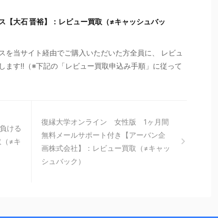
ース【大石 晋裕】：レビュー買取（≠キャッシュバッ
ースを当サイト経由でご購入いただいた方全員に、 レビュ
たします!!（※下記の「レビュー買取申込み手順」に従って
復縁大学オンライン 女性版 1ヶ月間
負ける
無料メールサポート付き【アーバン企
取（≠キ
画株式会社】：レビュー買取（≠キャッ
シュバック）