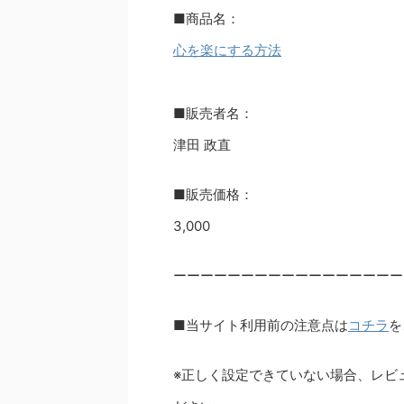
■商品名：
心を楽にする方法
■販売者名：
津田 政直
■販売価格：
3,000
ーーーーーーーーーーーーーーーーー
■当サイト利用前の注意点は
コチラ
を
※正しく設定できていない場合、レビ