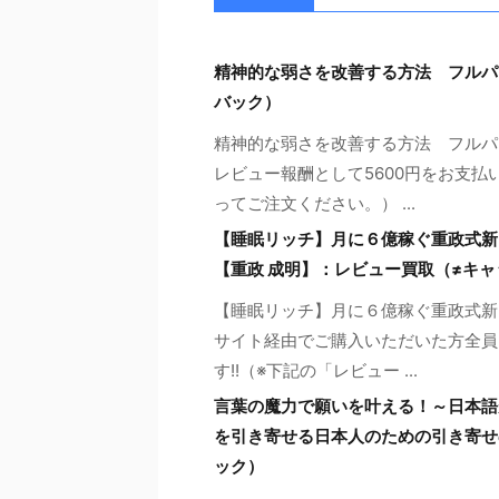
精神的な弱さを改善する方法 フルパ
バック）
精神的な弱さを改善する方法 フルパ
レビュー報酬として5600円をお支払
ってご注文ください。） ...
【睡眠リッチ】月に６億稼ぐ重政式新
【重政 成明】：レビュー買取（≠キ
【睡眠リッチ】月に６億稼ぐ重政式新
サイト経由でご購入いただいた方全員に
す!!（※下記の「レビュー ...
言葉の魔力で願いを叶える！～日本語
を引き寄せる日本人のための引き寄せ
ック）