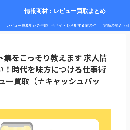
情報商材：レビュー買取まとめ
レビュー買取申込み手順
当サイトを利用する前の注
実際の振込（証
（手順２以降）
意点
ト集をこっそり教えます 求人情
い！時代を味方につける仕事術
ビュー買取（≠キャッシュバッ