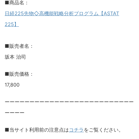
■商品名：
日経225先物◇高機能戦略分析プログラム【ASTAT
225】
■販売者名：
坂本 治司
■販売価格：
17,800
ーーーーーーーーーーーーーーーーーーーーーーーーーー
ーーーー
■当サイト利用前の注意点は
コチラ
をご覧ください。