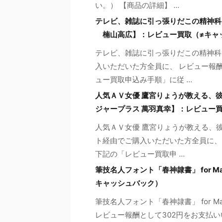
い。） 【商品の詳細】 ...
テレビ、雑誌に引っ張りだこの精神科医
楠山高広】：レビュー買取（≠キャ
テレビ、雑誌に引っ張りだこの精神科
入いただいた方全員に、 レビュー報酬
ュー買取申込み手順」に従 ...
人気ＡＶ女優 鷹宮りょうが教える、
ジャープラス 萬羽真幸】：レビュー
人気ＡＶ女優 鷹宮りょうが教える、
ト経由でご購入いただいた方全員に、 
下記の「レビュー買取申 ...
筆技名人フォント「春神隷書」 for M
キャッシュバック）
筆技名人フォント「春神隷書」 for M
レビュー報酬として302円をお支払い