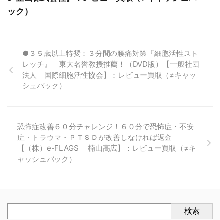
ック）
●３５歳以上特奨：３分間の腰痛対策『細胞活性スト
レッチ』 東大名誉教授推薦！（DVD版）【一般社団
法人 国際細胞活性協会】：レビュー買取（≠キャッ
シュバック）
恐怖症改善６０分チャレンジ！６０分で恐怖症・不安
症・トラウマ・ＰＴＳＤが改善しなければ返金
【（株）e-FLAGS 楠山高広】：レビュー買取（≠キ
ャッシュバック）
検索