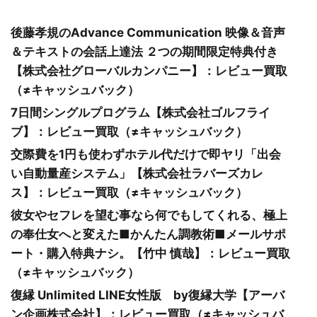
後藤孝規のAdvance Communication 映像＆音声
＆テキストの会話上達法 ２つの期間限定特典付き
【株式会社グローバルカンパニー】：レビュー買取
（≠キャッシュバック）
7日間シングルプログラム【株式会社ゴルフライ
ブ】：レビュー買取（≠キャッシュバック）
交際費を1円も使わずホテル代だけで即ヤリ「出会
い自動量産システム」【株式会社ラバーズカレ
ス】：レビュー買取（≠キャッシュバック）
彼女やセフレを望む事なら何でもしてくれる、極上
の奉仕女へと変えた■かんたん調教術■メールサポ
ート・購入特典ナシ。【竹中 慎哉】：レビュー買取
（≠キャッシュバック）
復縁 Unlimited LINE女性版 by復縁大学【アーバ
ン企画株式会社】：レビュー買取（≠キャッシュバ