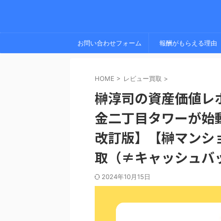
お問い合わせフォーム
報酬がもらえる理由
HOME
>
レビュー買取
>
榊淳司の資産価値レポ
金二丁目タワーが始動
改訂版】【榊マンシ
取（≠キャッシュバ
2024年10月15日