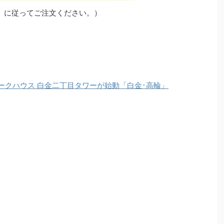
」に従ってご注文ください。）
ークハウス 白金二丁目タワーが始動「白金･高輪」