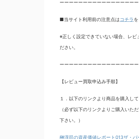
ーーーーーーーーーーーーーーーーー
■当サイト利用前の注意点は
コチラ
を
※正しく設定できていない場合、レビ
ださい。
ーーーーーーーーーーーーーーーーー
【レビュー買取申込み手順】
１．以下のリンクより商品を購入して
（必ず以下のリンクよりご購入いただ
下さい。）
榊淳司の資産価値レポート013ザ・パ