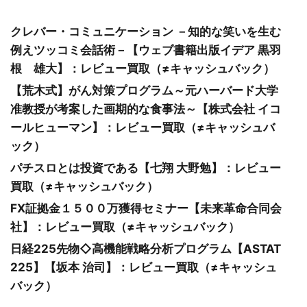
クレバー・コミュニケーション －知的な笑いを生む
例えツッコミ会話術－【ウェブ書籍出版イデア 黒羽
根 雄大】：レビュー買取（≠キャッシュバック）
【荒木式】がん対策プログラム～元ハーバード大学
准教授が考案した画期的な食事法～【株式会社 イコ
ールヒューマン】：レビュー買取（≠キャッシュバ
ック）
パチスロとは投資である【七翔 大野勉】：レビュー
買取（≠キャッシュバック）
FX証拠金１５００万獲得セミナー【未来革命合同会
社】：レビュー買取（≠キャッシュバック）
日経225先物◇高機能戦略分析プログラム【ASTAT
225】【坂本 治司】：レビュー買取（≠キャッシュ
バック）