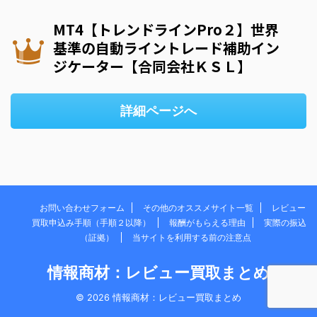
MT4【トレンドラインPro２】世界
基準の自動ライントレード補助イン
ジケーター【合同会社ＫＳＬ】
詳細ページへ
お問い合わせフォーム
その他のオススメサイト一覧
レビュー
買取申込み手順（手順２以降）
報酬がもらえる理由
実際の振込
（証拠）
当サイトを利用する前の注意点
情報商材：レビュー買取まとめ
© 2026 情報商材：レビュー買取まとめ