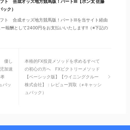
フト 合成オッズ地方競馬版！パートⅢ【ポン太 佐藤
バック）
フト 合成オッズ地方競馬版！パートⅢを当サイト経由
ー報酬として2400円をお支払いいたします!!（※下記の
 優し
本格的FX投資メソッドを求めるすべて
児加速
の初心の方へ FXビクトリーメソッド
波孝
【ベーシック版】【ウイニングクルー
ュバッ
株式会社】：レビュー買取（≠キャッシ
ュバック）