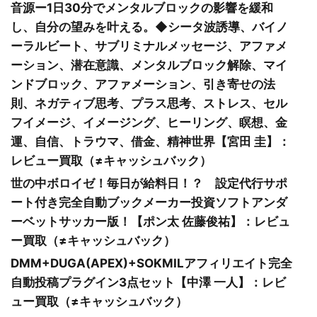
音源ー1日30分でメンタルブロックの影響を緩和
し、自分の望みを叶える。◆シータ波誘導、バイノ
ーラルビート、サブリミナルメッセージ、アファメ
ーション、潜在意識、メンタルブロック解除、マイ
ンドブロック、アファメーション、引き寄せの法
則、ネガティブ思考、プラス思考、ストレス、セル
フイメージ、イメージング、ヒーリング、瞑想、金
運、自信、トラウマ、借金、精神世界【宮田 圭】：
レビュー買取（≠キャッシュバック）
世の中ボロイゼ！毎日が給料日！？ 設定代行サポ
ート付き完全自動ブックメーカー投資ソフトアンダ
ーベットサッカー版！【ポン太 佐藤俊祐】：レビュ
ー買取（≠キャッシュバック）
DMM+DUGA(APEX)+SOKMILアフィリエイト完全
自動投稿プラグイン3点セット【中澤 一人】：レビ
ュー買取（≠キャッシュバック）