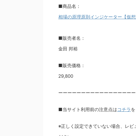
■商品名：
相場の原理原則インジケーター【仮想
■販売者名：
金田 邦裕
■販売価格：
29,800
ーーーーーーーーーーーーーーーーー
■当サイト利用前の注意点は
コチラ
を
※正しく設定できていない場合、レビ