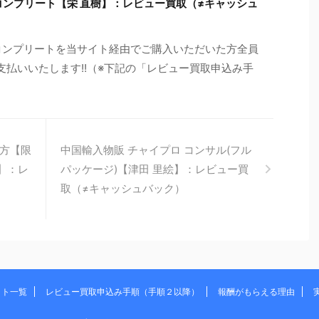
コンプリート【栄 直樹】：レビュー買取（≠キャッシュ
 コンプリートを当サイト経由でご購入いただいた方全員
お支払いいたします!!（※下記の「レビュー買取申込み手
方【限
中国輸入物販 チャイプロ コンサル(フル
h】：レ
パッケージ)【津田 里絵】：レビュー買
）
取（≠キャッシュバック）
イト一覧
レビュー買取申込み手順（手順２以降）
報酬がもらえる理由