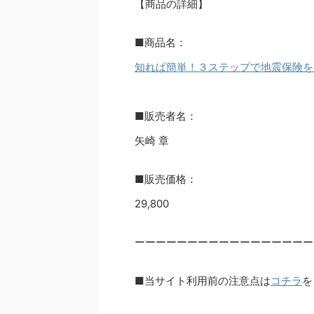
【商品の詳細】
■商品名：
知れば簡単！３ステップで地震保険を
■販売者名：
矢崎 章
■販売価格：
29,800
ーーーーーーーーーーーーーーーーー
■当サイト利用前の注意点は
コチラ
を