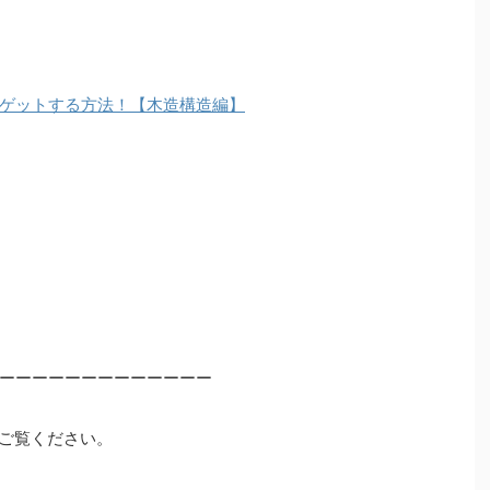
ゲットする方法！【木造構造編】
ーーーーーーーーーーーーー
ご覧ください。