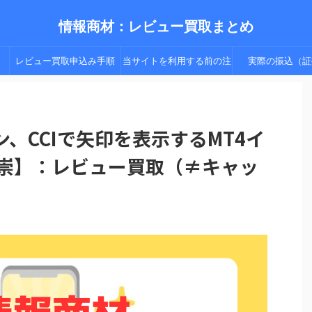
情報商材：レビュー買取まとめ
レビュー買取申込み手順
当サイトを利用する前の注
実際の振込（証
（手順２以降）
意点
、CCIで矢印を表示するMT4イ
 崇】：レビュー買取（≠キャッ