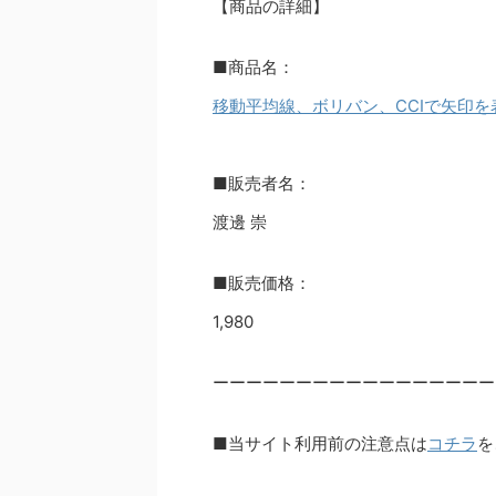
【商品の詳細】
■商品名：
移動平均線、ボリバン、CCIで矢印を
■販売者名：
渡邊 崇
■販売価格：
1,980
ーーーーーーーーーーーーーーーーー
■当サイト利用前の注意点は
コチラ
を