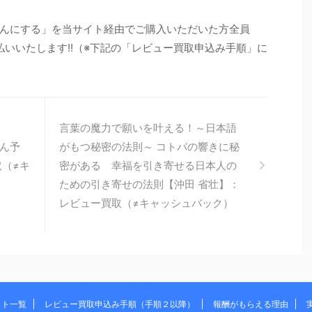
んにする」を当サイト経由でご購入いただいた方全員
払いいたします!!（※下記の「レビュー買取申込み手順」に
言葉の魔力で願いを叶える！～日本語
ん予
がもつ秘密の法則～ コトバの響きに秘
取（≠キ
密がある 幸福を引き寄せる日本人の
ための引き寄せの法則【沖田 省壮】：
レビュー買取（≠キャッシュバック）
イト一覧
レビュー買取申込み手順（手順２以降）
報酬がもらえる理由