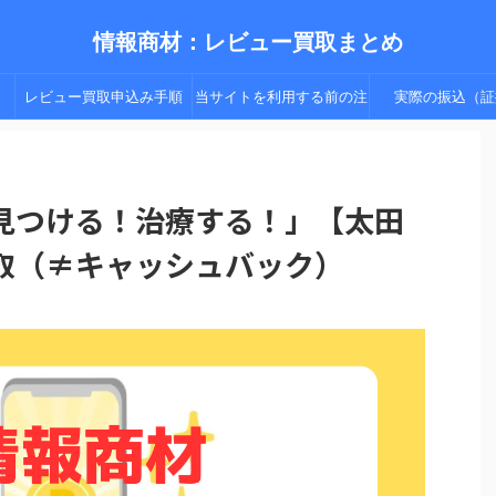
情報商材：レビュー買取まとめ
レビュー買取申込み手順
当サイトを利用する前の注
実際の振込（証
（手順２以降）
意点
見つける！治療する！」【太田
取（≠キャッシュバック）