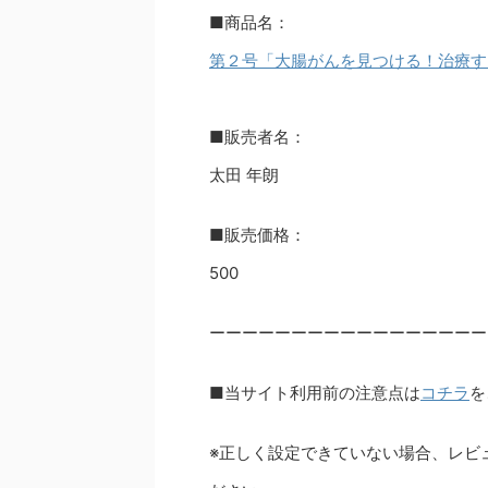
■商品名：
第２号「大腸がんを見つける！治療す
■販売者名：
太田 年朗
■販売価格：
500
ーーーーーーーーーーーーーーーーー
■当サイト利用前の注意点は
コチラ
を
※正しく設定できていない場合、レビ