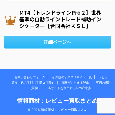
MT4【トレンドラインPro２】世界
基準の自動ライントレード補助イン
ジケーター【合同会社ＫＳＬ】
詳細ページへ
お問い合わせフォーム
その他のオススメサイト一覧
レビュー
買取申込み手順（手順２以降）
報酬がもらえる理由
実際の振込
（証拠）
当サイトを利用する前の注意点
情報商材：レビュー買取まとめ
© 2026 情報商材：レビュー買取まとめ