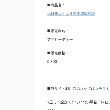
■商品名：
結城隼人の女性専用恋愛相談
■販売者名：
アイピーディー
■販売価格：
9,800
ーーーーーーーーーーーーーーーーー
■当サイト利用前の注意点は
コチラ
を
※正しく設定できていない場合、レビ