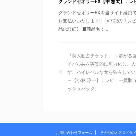
グランドセオリーFX【中 悠太】：レ
グランドセオリーFXを当サイト経由
お支払いいたします!!（※下記の「レ
品の詳細】 ■商品名： ...
『美人独占チケット』 ～群がる
イバル共を実質的に無力化し、人
ず、ハイレベルな女を独占してい
～【小林 淳一】：レビュー買取
ッシュバック）
お問い合わせフォーム
その他のオススメサ