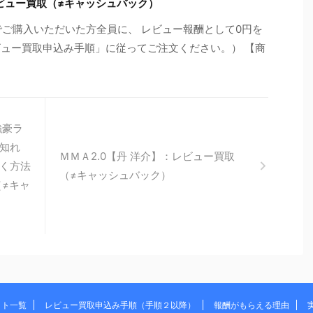
ビュー買取（≠キャッシュバック）
でご購入いただいた方全員に、 レビュー報酬として0円を
ビュー買取申込み手順」に従ってご注文ください。） 【商
強豪ラ
知れ
ＭＭＡ2.0【丹 洋介】：レビュー買取
く方法
（≠キャッシュバック）
（≠キャ
イト一覧
レビュー買取申込み手順（手順２以降）
報酬がもらえる理由