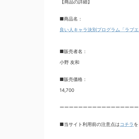
【商品の詳細】
■商品名：
良い人キャラ決別プログラム「ラブエ
■販売者名：
小野 友和
■販売価格：
14,700
ーーーーーーーーーーーーーーーーー
■当サイト利用前の注意点は
コチラ
を