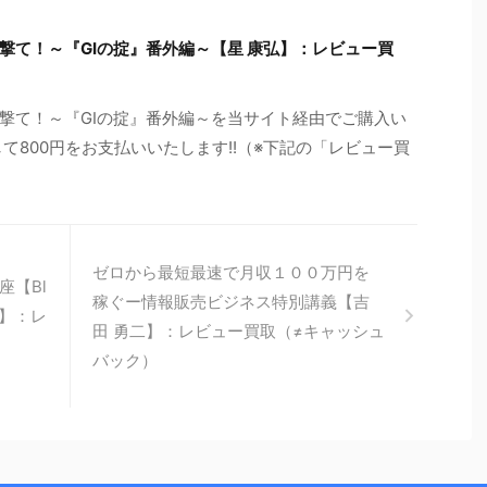
撃て！～『GIの掟』番外編～【星 康弘】：レビュー買
い撃て！～『GIの掟』番外編～を当サイト経由でご購入い
て800円をお支払いいたします!!（※下記の「レビュー買
ゼロから最短最速で月収１００万円を
座【Bl
稼ぐー情報販売ビジネス特別講義【吉
直哉】：レ
田 勇二】：レビュー買取（≠キャッシュ
）
バック）