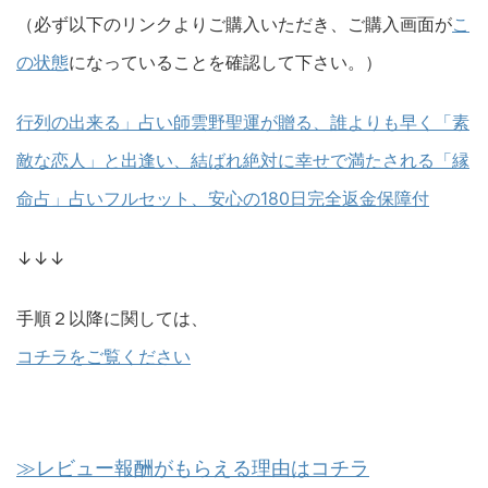
（必ず以下のリンクよりご購入いただき、ご購入画面が
こ
の状態
になっていることを確認して下さい。）
行列の出来る」占い師雲野聖運が贈る、誰よりも早く「素
敵な恋人」と出逢い、結ばれ絶対に幸せで満たされる「縁
命占」占いフルセット、安心の180日完全返金保障付
↓↓↓
手順２以降に関しては、
コチラをご覧ください
≫レビュー報酬がもらえる理由はコチラ