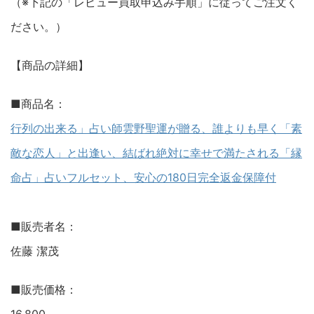
（※下記の「レビュー買取申込み手順」に従ってご注文く
ださい。）
【商品の詳細】
■商品名：
行列の出来る」占い師雲野聖運が贈る、誰よりも早く「素
敵な恋人」と出逢い、結ばれ絶対に幸せで満たされる「縁
命占」占いフルセット、安心の180日完全返金保障付
■販売者名：
佐藤 潔茂
■販売価格：