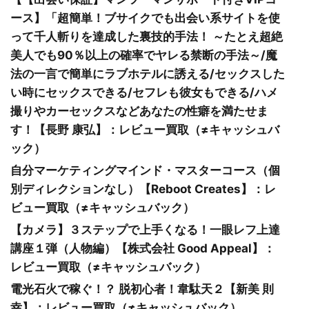
ース】「超簡単！ブサイクでも出会い系サイトを使
って千人斬りを達成した裏技的手法！ ～たとえ超絶
美人でも90％以上の確率でヤレる禁断の手法～/魔
法の一言で簡単にラブホテルに誘える/セックスした
い時にセックスできる/セフレも彼女もできる/ハメ
撮りやカーセックスなどあなたの性癖を満たせま
す！【長野 康弘】：レビュー買取（≠キャッシュバ
ック）
自分マーケティングマインド・マスターコース（個
別ディレクションなし）【Reboot Creates】：レ
ビュー買取（≠キャッシュバック）
【カメラ】３ステップで上手くなる！一眼レフ上達
講座１弾（人物編）【株式会社 Good Appeal】：
レビュー買取（≠キャッシュバック）
電光石火で稼ぐ！？ 脱初心者！韋駄天２【新美 則
幸】：レビュー買取（≠キャッシュバック）