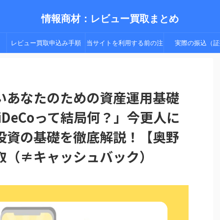
情報商材：レビュー買取まとめ
レビュー買取申込み手順
当サイトを利用する前の注
実際の振込（証
（手順２以降）
意点
いあなたのための資産運用基礎
iDeCoって結局何？」今更人に
投資の基礎を徹底解説！【奥野
取（≠キャッシュバック）