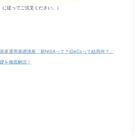
」に従ってご注文ください。）
産運用基礎講座「新NISAって？iDeCoって結局何？」
礎を徹底解説！