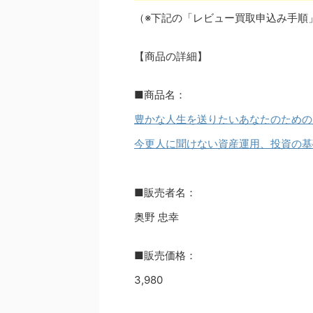
（※下記の「レビュー買取申込み手順
【商品の詳細】
■商品名：
豊かな人生を送りたいあなたのための資
今更人に聞けない資産運用、投資の基
■販売者名：
奥野 忠幸
■販売価格：
3,980