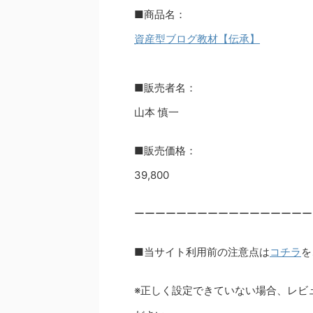
■商品名：
資産型ブログ教材【伝承】
■販売者名：
山本 慎一
■販売価格：
39,800
ーーーーーーーーーーーーーーーーー
■当サイト利用前の注意点は
コチラ
を
※正しく設定できていない場合、レビ