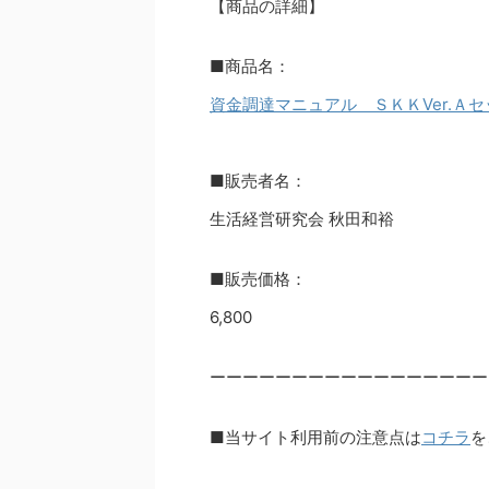
【商品の詳細】
■商品名：
資金調達マニュアル ＳＫＫVer.Ａセ
■販売者名：
生活経営研究会 秋田和裕
■販売価格：
6,800
ーーーーーーーーーーーーーーーーー
■当サイト利用前の注意点は
コチラ
を