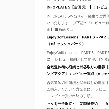
INFOPLATE 5【吉田 元一】：レ
INFOPLATE 5を当サイト経由で
いいたします!!（※下記の「レビュー
細】 ■商品名 ...
EnjoyGolfLessons PART.
（≠キャッシュバック）
EnjoyGolfLessons PART.
に、 レビュー報酬として6148円をお支
合気道体術の研鑽と武器取りの世界【
ンドアクア】：レビュー買取（≠キャ
合気道体術の研鑽と武器取りの世界【
ご購入いただいた方全員に、 レビュー
「レビュー買取申込み手順」 ...
～女を完全服従～ 妄想操作術 女