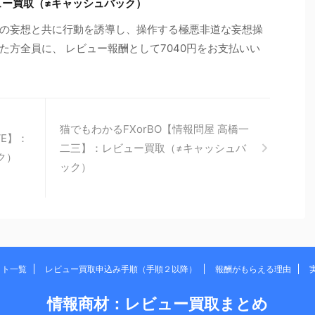
ュー買取（≠キャッシュバック）
の妄想と共に行動を誘導し、操作する極悪非道な妄想操
た方全員に、 レビュー報酬として7040円をお支払いい
猫でもわかるFXorBO【情報問屋 高橋一
VE】：
二三】：レビュー買取（≠キャッシュバ
ク）
ック）
イト一覧
レビュー買取申込み手順（手順２以降）
報酬がもらえる理由
情報商材：レビュー買取まとめ