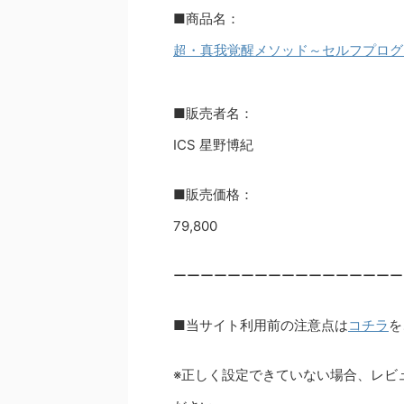
■商品名：
超・真我覚醒メソッド～セルフプログ
■販売者名：
ICS 星野博紀
■販売価格：
79,800
ーーーーーーーーーーーーーーーーー
■当サイト利用前の注意点は
コチラ
を
※正しく設定できていない場合、レビ