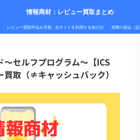
情報商材：レビュー買取まとめ
レビュー買取申込み手順
当サイトを利用する前の注
実際の振込（証
（手順２以降）
意点
～セルフプログラム～【ICS
ー買取（≠キャッシュバック）