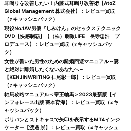
耳鳴りを改善したい！内藤式耳鳴り改善術【AtoZ
Global Management 株式会社】：レビュー買取
（≠キャッシュバック）
現役No.1AV男優『しみけん』のセックステクニック
DVD【快感制覇】【（株）刺激LIFE 長寺忠浩 プ
ロデュース】：レビュー買取（≠キャッシュバッ
ク）
女性が書いた男性のための離婚回避マニュアル～妻
と絶対に離婚したくないあなたへ～
【KENJINWRITING 仁尾彰一郎】：レビュー買取
（≠キャッシュバック）
軸馬攻略マニュアル＜帝王軸馬＞2023最新版【イ
ンフォレース出版 藏本育海】：レビュー買取（≠キ
ャッシュバック）
ボリバンとストキャスで矢印を表示するMT4インジ
ケーター【渡邊 崇】：レビュー買取（≠キャッシュ