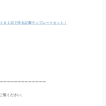
トを１日で作る記事テンプレートセット！
ーーーーーーーーーーーーー
ご覧ください。