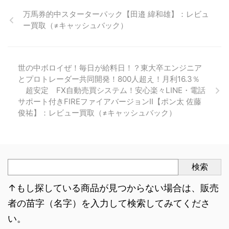
万馬券的中スターターパック【田邉 緯和雄】：レビュ
ー買取（≠キャッシュバック）
世の中ボロイぜ！毎日が給料日！？東大卒エンジニア
とプロトレーダー共同開発！800人超え！月利16.3％
超安定 FX自動売買システム！安心楽々LINE・電話
サポート付きFIREファイアバージョンⅡ【ポン太 佐藤
俊祐】：レビュー買取（≠キャッシュバック）
検索
↑もし探している商品が見つからない場合は、販売
者の苗字（名字）を入力して検索してみてくださ
い。