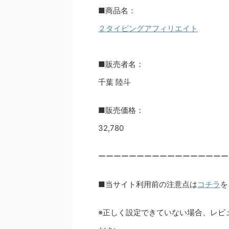
■商品名：
２タイピングアフィリエイト
■販売者名：
千葉 陸斗
■販売価格：
32,780
ーーーーーーーーーーーーーーーーー
■当サイト利用前の注意点は
コチラ
を
※正しく設定できていない場合、レビ