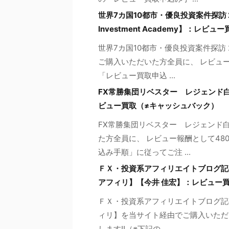
世界7カ国10都市・優良投資案件探訪 
Investment Academy】：レ
世界7カ国10都市・優良投資案件探訪
ご購入いただいた方全員に、 レビュー
「レビュー買取申込 ...
FX常勝集団リベスター レジェンド白
ビュー買取（≠キャッシュバック）
FX常勝集団リベスター レジェンド
た方全員に、 レビュー報酬として48
込み手順」に従ってご注 ...
ＦＸ・投資系アフィリエイトブログ記事
アフィリ】【今井 佳宏】：レビュー
ＦＸ・投資系アフィリエイトブログ記事
ィリ】を当サイト経由でご購入いただ
します!!（※下記の ...