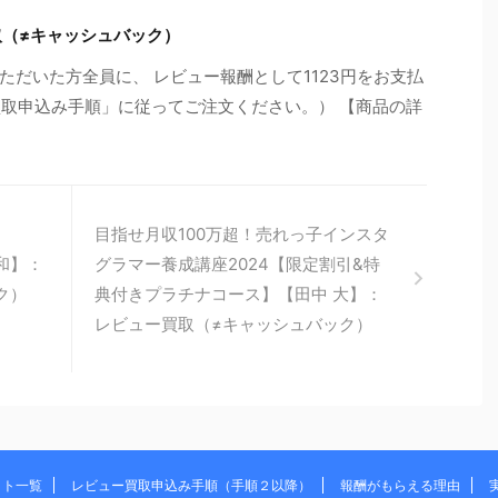
取（≠キャッシュバック）
だいた方全員に、 レビュー報酬として1123円をお支払
買取申込み手順」に従ってご注文ください。） 【商品の詳
目指せ月収100万超！売れっ子インスタ
和】：
グラマー養成講座2024【限定割引&特
ク）
典付きプラチナコース】【田中 大】：
レビュー買取（≠キャッシュバック）
イト一覧
レビュー買取申込み手順（手順２以降）
報酬がもらえる理由