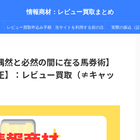
情報商材：レビュー買取まとめ
レビュー買取申込み手順
当サイトを利用する前の注
実際の振込（証
（手順２以降）
意点
偶然と必然の間に在る馬券術】
法正】：レビュー買取（≠キャッ