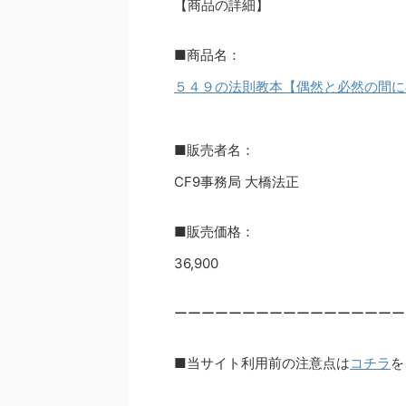
【商品の詳細】
■商品名：
５４９の法則教本【偶然と必然の間に
■販売者名：
CF9事務局 大橋法正
■販売価格：
36,900
ーーーーーーーーーーーーーーーーー
■当サイト利用前の注意点は
コチラ
を