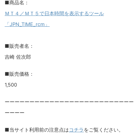
■商品名：
ＭＴ４／ＭＴ５で日本時間を表示するツール
「JPN_TIME_rcm」
■販売者名：
吉崎 佐次郎
■販売価格：
1,500
ーーーーーーーーーーーーーーーーーーーーーーーーーー
ーーーー
■当サイト利用前の注意点は
コチラ
をご覧ください。