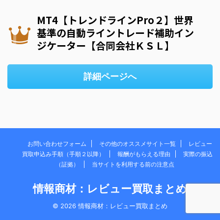
MT4【トレンドラインPro２】世界
基準の自動ライントレード補助イン
ジケーター【合同会社ＫＳＬ】
詳細ページへ
お問い合わせフォーム
その他のオススメサイト一覧
レビュー
買取申込み手順（手順２以降）
報酬がもらえる理由
実際の振込
（証拠）
当サイトを利用する前の注意点
情報商材：レビュー買取まとめ
© 2026 情報商材：レビュー買取まとめ