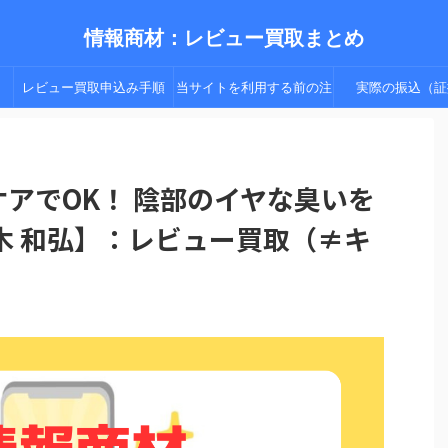
情報商材：レビュー買取まとめ
レビュー買取申込み手順
当サイトを利用する前の注
実際の振込（証
（手順２以降）
意点
ケアでOK！ 陰部のイヤな臭いを
木 和弘】：レビュー買取（≠キ