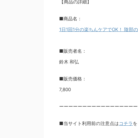
【商品の詳細】
■商品名：
1日1回1分の楽ちんケアでOK！ 陰
■販売者名：
鈴木 和弘
■販売価格：
7,800
ーーーーーーーーーーーーーーーーー
■当サイト利用前の注意点は
コチラ
を