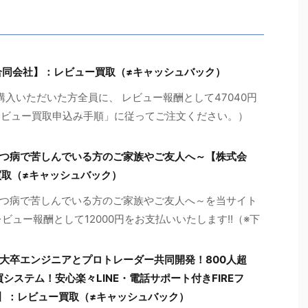
ont Line合同会社】：レビュー買取（≠キャッシュバック）
由でご購入いただいた方全員に、 レビュー報酬として47040円
「レビュー買取申込み手順」に従ってご注文ください。）
つ病で苦しんでいる方のご家族やご友人へ～【株式会
買取（≠キャッシュバック）
つ病で苦しんでいる方のご家族やご友人へ～を当サイト
ビュー報酬として12000円をお支払いいたします!!（※下
大卒エンジニアとプロトレーダー共同開発！800人超
買システム！安心楽々LINE・電話サポート付きFIREフ
祐】：レビュー買取（≠キャッシュバック）