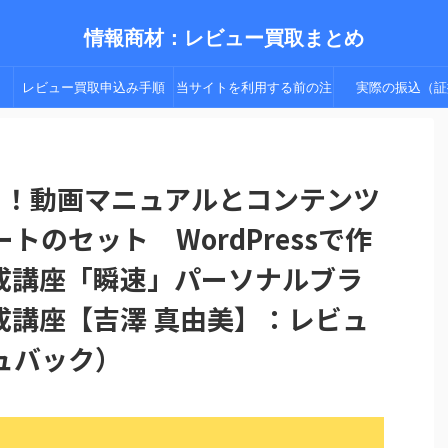
情報商材：レビュー買取まとめ
レビュー買取申込み手順
当サイトを利用する前の注
実際の振込（証
（手順２以降）
意点
る！動画マニュアルとコンテンツ
のセット WordPressで作
成講座「瞬速」パーソナルブラ
成講座【吉澤 真由美】：レビュ
ュバック）