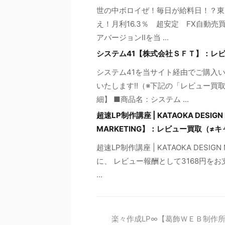
世の中ボロイぜ！毎日が給料日！？東
え！月利16.3％ 超安定 FX自動売
アバージョンⅡを当 ...
システム41【株式会社ＳＦＴ】：レ
システム41を当サイト経由でご購入
いたします!!（※下記の「レビュー買
細】 ■商品名：システム ...
超速LP制作講座 | KATAOKA DESIGN
MARKETING】：レビュー買取（≠
超速LP制作講座 | KATAOKA DES
に、 レビュー報酬として3168円を
...
楽々作成LP∞【葛飾ＷＥＢ制作所