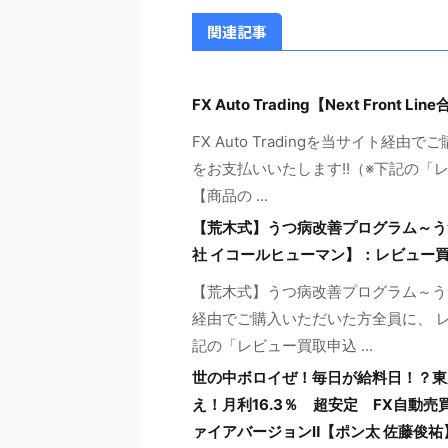
関連記事
FX Auto Trading【Next Fr
FX Auto Tradingを当サイト経
をお支払いいたします!!（※下記の
【商品の ...
【荒木式】うつ病改善プログラム～う
社 イコールヒューマン】：レビュー
【荒木式】うつ病改善プログラム～う
経由でご購入いただいた方全員に、 レ
記の「レビュー買取申込 ...
世の中ボロイぜ！毎日が給料日！？東
え！月利16.3％ 超安定 FX自動売
ァイアバージョンⅡ【ポン太 佐藤俊