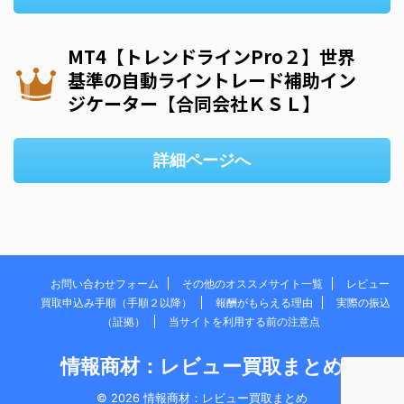
MT4【トレンドラインPro２】世界
基準の自動ライントレード補助イン
ジケーター【合同会社ＫＳＬ】
詳細ページへ
お問い合わせフォーム
その他のオススメサイト一覧
レビュー
買取申込み手順（手順２以降）
報酬がもらえる理由
実際の振込
（証拠）
当サイトを利用する前の注意点
情報商材：レビュー買取まとめ
© 2026 情報商材：レビュー買取まとめ