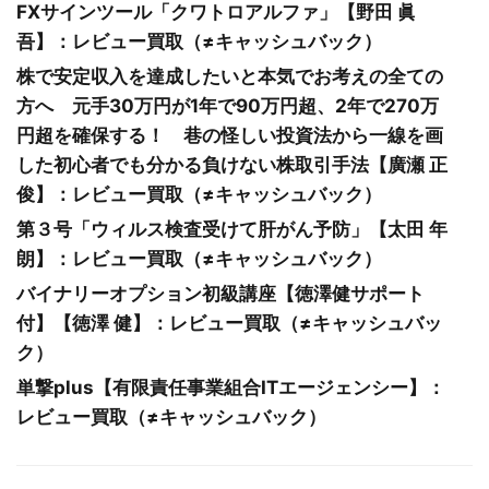
FXサインツール「クワトロアルファ」【野田 眞
吾】：レビュー買取（≠キャッシュバック）
株で安定収入を達成したいと本気でお考えの全ての
方へ 元手30万円が1年で90万円超、2年で270万
円超を確保する！ 巷の怪しい投資法から一線を画
した初心者でも分かる負けない株取引手法【廣瀬 正
俊】：レビュー買取（≠キャッシュバック）
第３号「ウィルス検査受けて肝がん予防」【太田 年
朗】：レビュー買取（≠キャッシュバック）
バイナリーオプション初級講座【徳澤健サポート
付】【徳澤 健】：レビュー買取（≠キャッシュバッ
ク）
単撃plus【有限責任事業組合ITエージェンシー】：
レビュー買取（≠キャッシュバック）