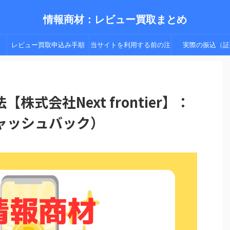
情報商材：レビュー買取まとめ
レビュー買取申込み手順
当サイトを利用する前の注
実際の振込（証
（手順２以降）
意点
資法【株式会社Next frontier】：
ャッシュバック）