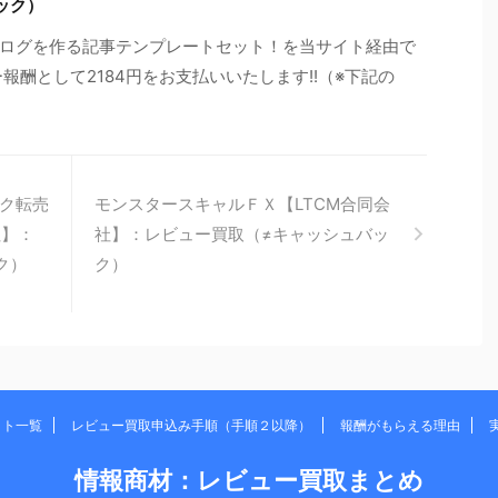
ック）
ログを作る記事テンプレートセット！を当サイト経由で
報酬として2184円をお支払いいたします!!（※下記の
ク転売
モンスタースキャルＦＸ【LTCM合同会
社】：
社】：レビュー買取（≠キャッシュバッ
ク）
ク）
イト一覧
レビュー買取申込み手順（手順２以降）
報酬がもらえる理由
情報商材：レビュー買取まとめ