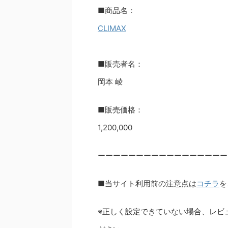
■商品名：
CLIMAX
■販売者名：
岡本 崚
■販売価格：
1,200,000
ーーーーーーーーーーーーーーーーー
■当サイト利用前の注意点は
コチラ
を
※正しく設定できていない場合、レビ