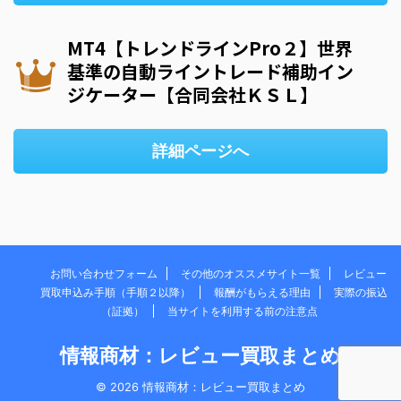
MT4【トレンドラインPro２】世界
基準の自動ライントレード補助イン
ジケーター【合同会社ＫＳＬ】
詳細ページへ
お問い合わせフォーム
その他のオススメサイト一覧
レビュー
買取申込み手順（手順２以降）
報酬がもらえる理由
実際の振込
（証拠）
当サイトを利用する前の注意点
情報商材：レビュー買取まとめ
© 2026 情報商材：レビュー買取まとめ