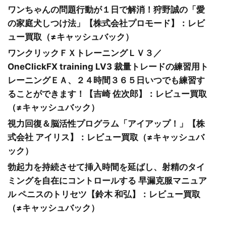
ワンちゃんの問題行動が１日で解消！狩野誠の「愛
の家庭犬しつけ法」【株式会社プロモード】：レビ
ュー買取（≠キャッシュバック）
ワンクリックＦＸトレーニングＬＶ３／
OneClickFX training LV3 裁量トレードの練習用ト
レーニングＥＡ、２４時間３６５日いつでも練習す
ることができます！【吉崎 佐次郎】：レビュー買取
（≠キャッシュバック）
視力回復＆脳活性プログラム「アイアップ！」【株
式会社 アイリス】：レビュー買取（≠キャッシュバ
ック）
勃起力を持続させて挿入時間を延ばし、射精のタイ
ミングを自在にコントロールする 早漏克服マニュア
ル ペニスのトリセツ【鈴木 和弘】：レビュー買取
（≠キャッシュバック）