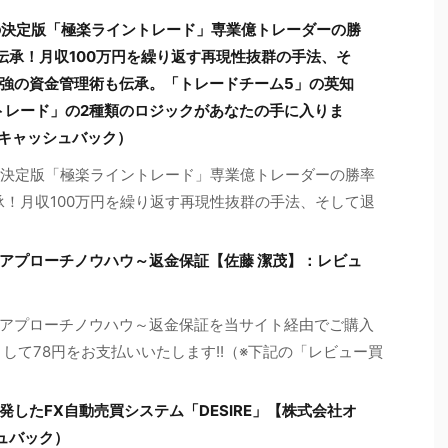
の決定版「極楽ライントレード」専業億トレーダーの勝
伝承！月収100万円を繰り返す再現性抜群の手法、そ
強の資金管理術も伝承。「トレードチーム5」の英知
トレード」の2種類のロジックがあなたの手に入りま
≠キャッシュバック）
の決定版「極楽ライントレード」専業億トレーダーの勝率
承！月収100万円を繰り返す再現性抜群の手法、そして退
アプローチノウハウ～返金保証【佐藤 潔茂】：レビュ
アプローチノウハウ～返金保証を当サイト経由でご購入
して78円をお支払いいたします!!（※下記の「レビュー買
したFX自動売買システム「DESIRE」【株式会社オ
ュバック）